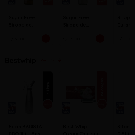
Sugar Free
Sugar Free
Sirope
Sirope de
Sirope de
Carame
Caramelo
Vainilla
S/ 35.00
S/ 35.00
S/ 35.00
Bestwhip
Ver más
Sifón BARISTA
Best Whip -
Sifon 
PRO 1Lt - Best
Cream Chargers
0.5Lt B