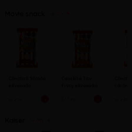
Movie snack
Ver más
Canchita Salado
Canchita Titu
Canchi
envasado
Fruty envasado
carame
envasa
S/ 2.46
S/ 2.80
S/ 2.80
Kaiser
Ver más