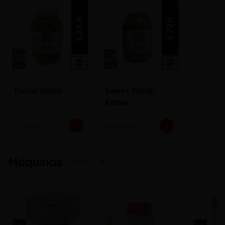
Ve
Pickle slides
Sweet Relish
Kaiser
S/ 49.63
S/ 50.20
Máquinas
Ver más