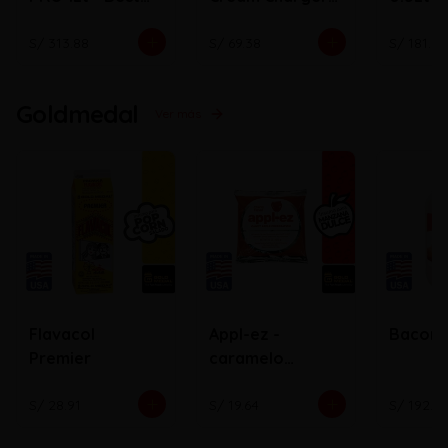
Whip
N2O ( Bala)
S/ 313.88
S/ 69.38
S/ 181.72
Goldmedal
Ver más
Flavacol
Appl-ez -
Bacon
Premier
caramelo
cobertor de
manzana
S/ 28.91
S/ 19.64
S/ 192.0