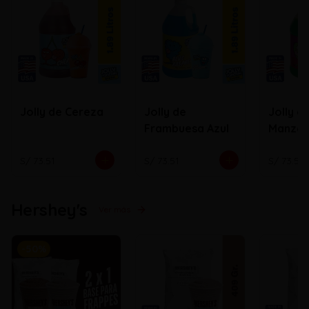
Jolly de Cereza
Jolly de
Jolly d
Frambuesa Azul
Manza
S/ 73.51
S/ 73.51
S/ 73.51
Hershey's
Ver más
-
50
%