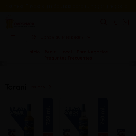
Insumos, Envases y máquinas para tu hogar y negocio!
Login
¿Dónde quieres pedir?
Inicio
Pedir
Local
Para Negocios
Preguntas Frecuentes
Torani
Ver más