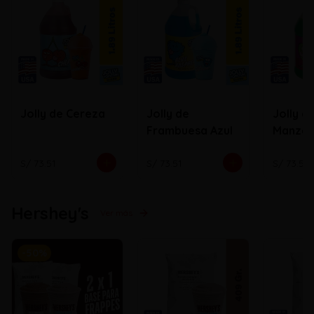
Jolly de Cereza
Jolly de
Jolly d
Frambuesa Azul
Manza
S/ 73.51
S/ 73.51
S/ 73.51
Hershey's
Ver más
-
50
%