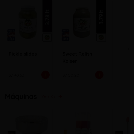
Ve
Pickle slides
Sweet Relish
Kaiser
S/ 49.63
S/ 50.20
Máquinas
Ver más