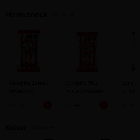
Movie snack
Ver más
Canchita Salado
Canchita Titu
Canchi
envasado
Fruty envasado
carame
envasa
S/ 2.46
S/ 2.80
S/ 2.80
Kaiser
Ver más