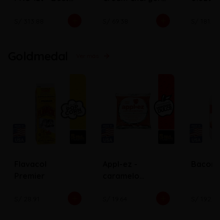
Whip
N2O ( Bala)
S/ 313.88
S/ 69.38
S/ 181.72
Goldmedal
Ver más
Flavacol
Appl-ez -
Bacon
Premier
caramelo
cobertor de
manzana
S/ 28.91
S/ 19.64
S/ 192.0