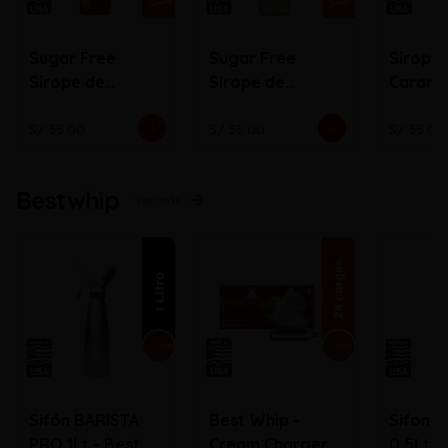
Sugar Free
Sugar Free
Sirope
Sirope de
Sirope de
Carame
Caramelo
Vainilla
S/ 35.00
S/ 35.00
S/ 35.00
Bestwhip
Ver más
Sifón BARISTA
Best Whip -
Sifon 
PRO 1Lt - Best
Cream Chargers
0.5Lt B