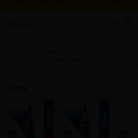
Insumos, Envases y máquinas para tu hogar y negocio!
Login
¿Dónde quieres pedir?
Inicio
Pedir
Local
Para Negocios
Preguntas Frecuentes
Torani
Ver más