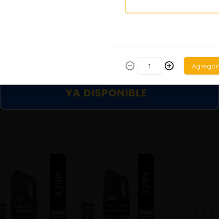
Ver más
Agregar
ershey´s Milk
hocolate
/ 44.74