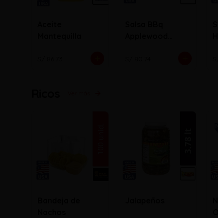
Aceite
Salsa BBq
S
Mantequilla
Applewood
H
bacon
S/ 86.73
S/ 80.74
S
Ricos
Ver más
Bandeja de
Jalapeños
N
Nachos
O