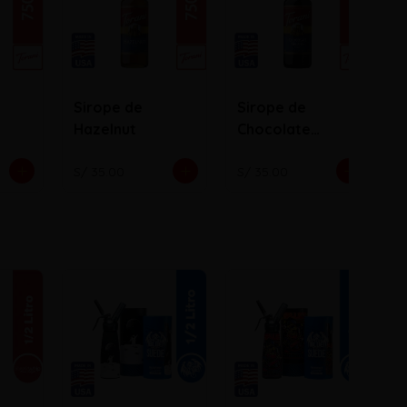
Sirope de
Sirope de
Hazelnut
Chocolate
Milano
S/ 35.00
S/ 35.00
S