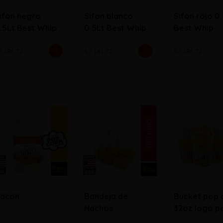
ifon negro
Sifon blanco
Sifon rojo 0
.5Lt Best Whip
0.5Lt Best Whip
Best Whip
/ 181.72
S/ 181.72
S/ 181.72
acon
Bandeja de
Bucket pop 
Nachos
32oz logo p
corn