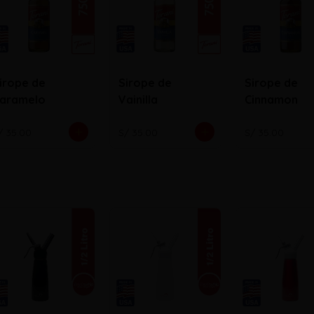
irope de
Sirope de
Sirope de
aramelo
Vainilla
Cinnamon
/ 35.00
S/ 35.00
S/ 35.00