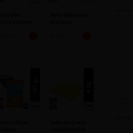
Ver más
alsa BBq
Salsa BBq sweet
oney bourbon
and spicy
/ 85.70
S/ 96.02
Ver más
achos Ricos
Salsa de Queso
riginal
Cheddar RICOS