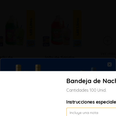
Ver más
olly de
Jolly de Sandia
anzana
Clo
/ 73.51
S/ 73.51
Bandeja de Nac
Cantidades 100 Unid.
Instrucciones especial