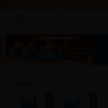
Insumos, Envases y máquinas para tu hogar y negoc
Categorías
¿Dónde quieres 
Inicio
Pedir
Local
Para Negocios
Preguntas Fre
Torani
Ver más