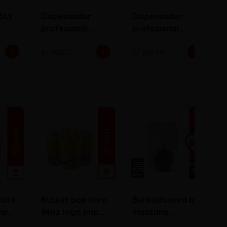
.5Lt
Dispensador
Dispensador
profesional
profesional
Astronaut
Cyber ​​Punk -
Suede - EDICIÓN
EDICIÓN
S/ 206.50
S/ 206.50
S
LIMITADA
LIMITADA
corn
Bucket pop corn
Burbujas para la
op
64oz logo pop
manzana
corn
acaramelada