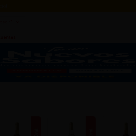
io!
pedir?
cuentes