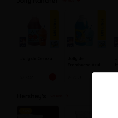
Jolly Rancher
Ver más
Jolly de Cereza
Jolly de
J
Frambuesa Azul
M
S/ 73.51
S/ 73.51
S
Hershey's
Ver más
-
50
%