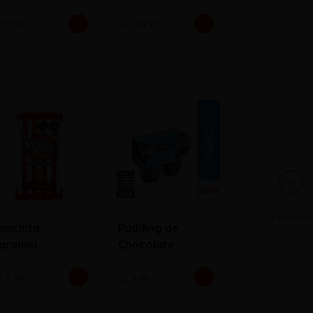
/ 11.50
S/ 101.91
Ver más
anchita
Pudding de
aramel
Chocolate
nvasado
/ 2.80
S/ 9.46