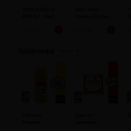
Sifón BARISTA
Best Whip -
S
PRO 1Lt - Best
Cream Chargers
0
Whip
N2O ( Bala)
S/ 313.88
S/ 69.38
S
Goldmedal
Ver más
Flavacol
Appl-ez -
B
Premier
caramelo
cobertor de