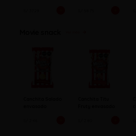
S/ 37.29
S/ 58.75
S
Movie snack
Ver más
Canchita Salado
Canchita Titu
C
envasado
Fruty envasado
c
e
S/ 2.46
S/ 2.80
S