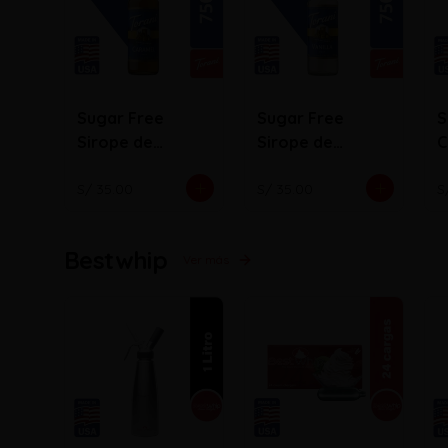
Sugar Free
Sugar Free
S
Sirope de
Sirope de
C
Caramelo
Vainilla
S/ 35.00
S/ 35.00
S
Bestwhip
Ver más