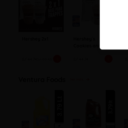
Hershey 2x1
Hershey´s
H
Cookies and
c
creme
S/ 44.74
S/ 89.48
S/ 44.74
S
Ventura Foods
Ver más