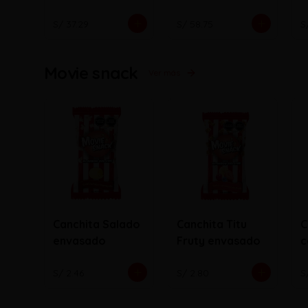
S/ 37.29
S/ 58.75
S
Movie snack
Ver más
Canchita Salado
Canchita Titu
C
envasado
Fruty envasado
c
e
S/ 2.46
S/ 2.80
S