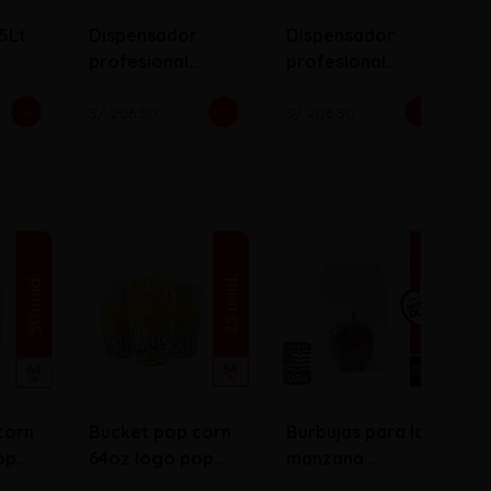
.5Lt
Dispensador
Dispensador
profesional
profesional
Astronaut
Cyber ​​Punk -
Suede - EDICIÓN
EDICIÓN
S/ 206.50
S/ 206.50
S
LIMITADA
LIMITADA
corn
Bucket pop corn
Burbujas para la
op
64oz logo pop
manzana
corn
acaramelada