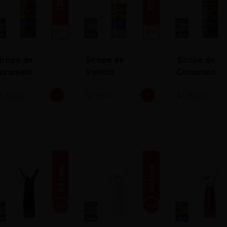
irope de
Sirope de
Sirope de
aramelo
Vainilla
Cinnamon
/ 35.00
S/ 35.00
S/ 35.00