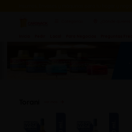
Insumos, Envases y máquinas para tu hogar y negoc
Categorías
¿Dónde quieres 
Inicio
Pedir
Local
Para Negocios
Preguntas Fre
Torani
Ver más