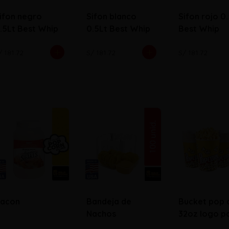
ifon negro
Sifon blanco
Sifon rojo 0
.5Lt Best Whip
0.5Lt Best Whip
Best Whip
/ 181.72
S/ 181.72
S/ 181.72
acon
Bandeja de
Bucket pop 
Nachos
32oz logo p
corn