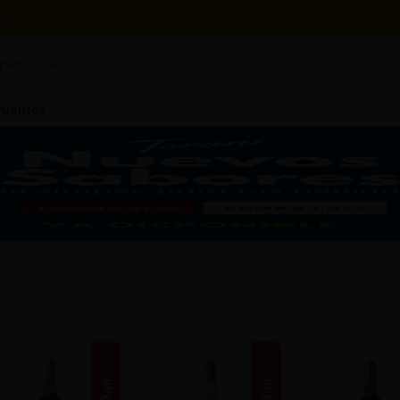
io!
pedir?
cuentes