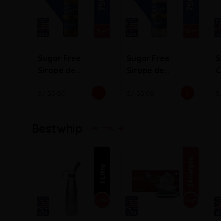
Sugar Free
Sugar Free
S
Sirope de
Sirope de
C
Caramelo
Vainilla
S/ 35.00
S/ 35.00
S
Bestwhip
Ver más