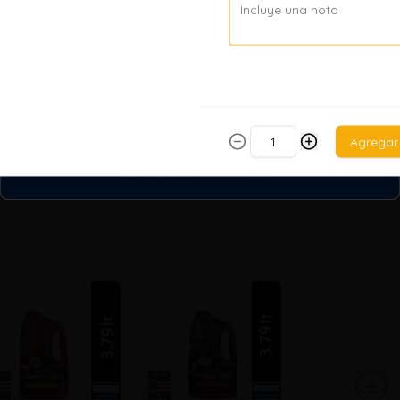
Ver más
ershey´s Milk
Agregar
hocolate
/ 44.74