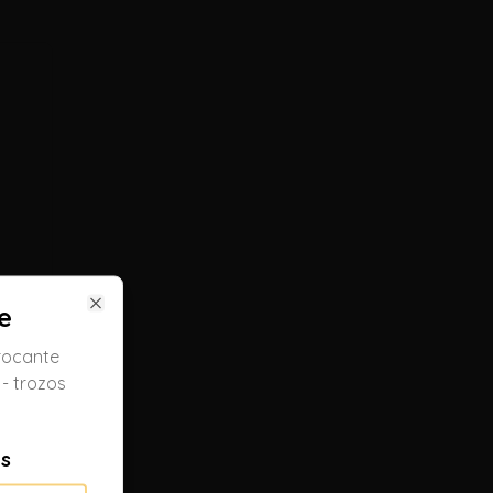
se
e
Close
crocante
 - trozos
es