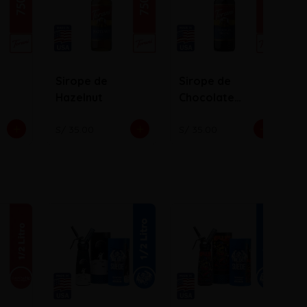
Sirope de
Sirope de
Hazelnut
Chocolate
Milano
S/ 35.00
S/ 35.00
S