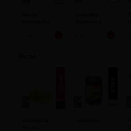
Aceite
Salsa BBq
S
Mantequilla
Applewood
H
bacon
S/ 86.73
S/ 80.74
S
Ricos
Ver más
Bandeja de
Jalapeños
N
Nachos
O