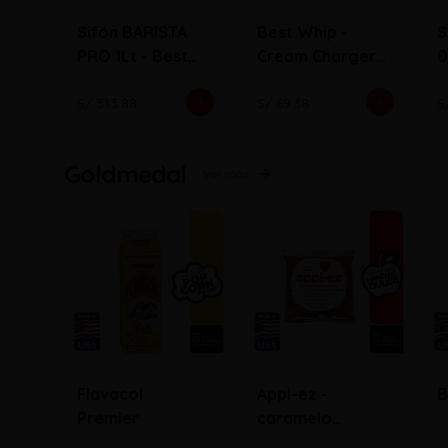
Sifón BARISTA
Best Whip -
S
PRO 1Lt - Best
Cream Chargers
0
Whip
N2O ( Bala)
S/ 313.88
S/ 69.38
S
Goldmedal
Ver más
Flavacol
Appl-ez -
B
Premier
caramelo
cobertor de