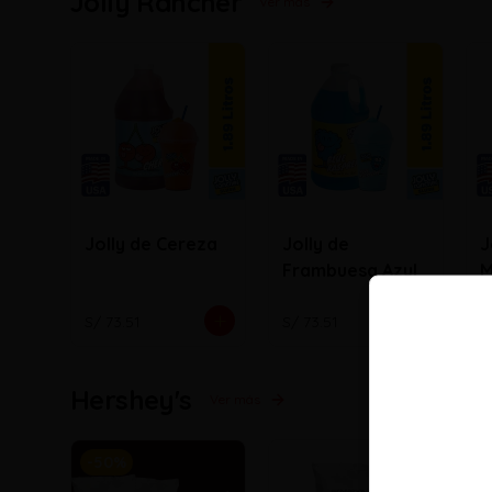
Jolly Rancher
Ver más
Jolly de Cereza
Jolly de
J
Frambuesa Azul
M
S/ 73.51
S/ 73.51
S
Hershey's
Ver más
-
50
%