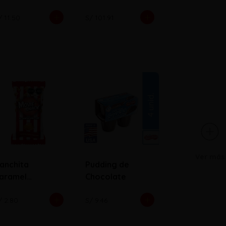
/ 11.50
S/ 101.91
Ver más
anchita
Pudding de
aramel
Chocolate
nvasado
/ 2.80
S/ 9.46