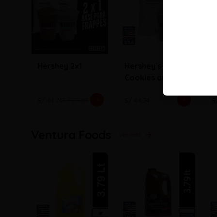
Hershey 2x1
Hershey´s
H
Cookies and
c
creme
S/ 44.74
S/ 89.48
S/ 44.74
S
Ventura Foods
Ver más