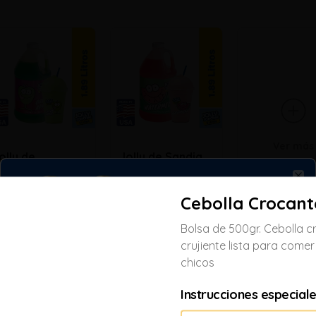
Ver más
olly de
Jolly de Sandia
anzana
Clo
Cebolla Crocant
/ 73.51
S/ 73.51
Bolsa de 500gr. Cebolla 
crujiente lista para comer
chicos
Instrucciones especial