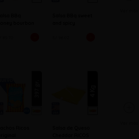
Ver más
alsa BBq
Salsa BBq sweet
oney bourbon
and spicy
/ 85.70
S/ 96.02
Ver más
achos Ricos
Salsa de Queso
riginal
Cheddar RICOS