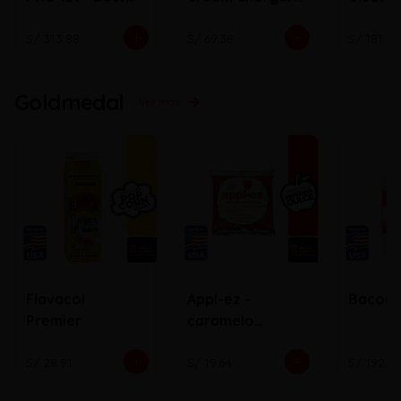
Whip
N2O ( Bala)
S/ 313.88
S/ 69.38
S/ 181.72
Goldmedal
Ver más
Flavacol
Appl-ez -
Bacon
Premier
caramelo
cobertor de
manzana
S/ 28.91
S/ 19.64
S/ 192.0