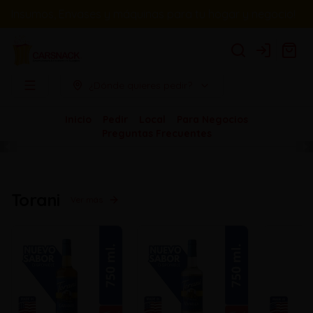
Insumos, Envases y máquinas para tu hogar y negocio!
Login
¿Dónde quieres pedir?
Inicio
Pedir
Local
Para Negocios
Preguntas Frecuentes
Torani
Ver más