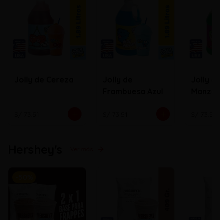
Jolly de Cereza
Jolly de
Jolly d
Frambuesa Azul
Manza
S/ 73.51
S/ 73.51
S/ 73.51
Hershey's
Ver más
-
50
%