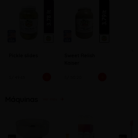
Ve
Pickle slides
Sweet Relish
Kaiser
S/ 49.63
S/ 50.20
Máquinas
Ver más