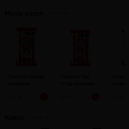
Movie snack
Ver más
Canchita Salado
Canchita Titu
Canchi
envasado
Fruty envasado
carame
envasa
S/ 2.46
S/ 2.80
S/ 2.80
Kaiser
Ver más