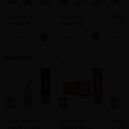
Sugar Free
Sugar Free
Sirope
Sirope de
Sirope de
Carame
Caramelo
Vainilla
S/ 35.00
S/ 35.00
S/ 35.00
Bestwhip
Ver más
Sifón BARISTA
Best Whip -
Sifon 
PRO 1Lt - Best
Cream Chargers
0.5Lt B