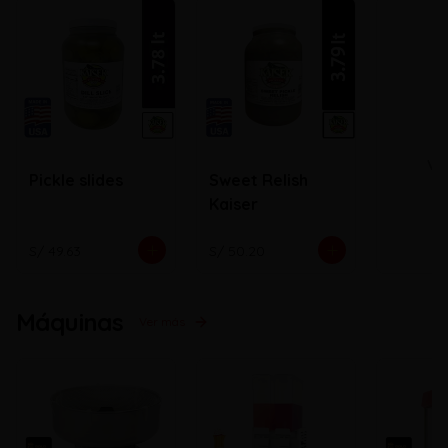
Ve
Pickle slides
Sweet Relish
Kaiser
S/ 49.63
S/ 50.20
Máquinas
Ver más