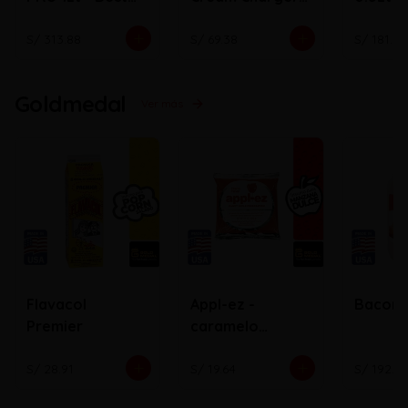
Whip
N2O ( Bala)
S/ 313.88
S/ 69.38
S/ 181.72
Goldmedal
Ver más
Flavacol
Appl-ez -
Bacon
Premier
caramelo
cobertor de
manzana
S/ 28.91
S/ 19.64
S/ 192.0