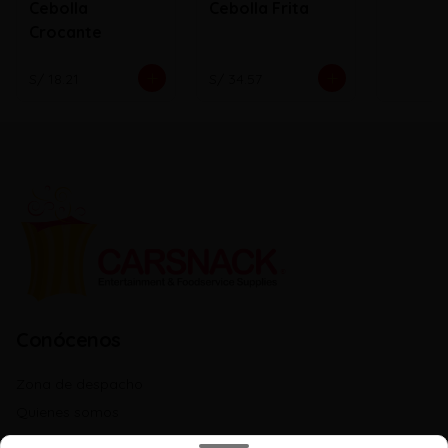
Cebolla
Cebolla Frita
Crocante
S/ 18.21
S/ 34.57
Conócenos
Zona de despacho
Quienes somos
Libro de reclamaciones