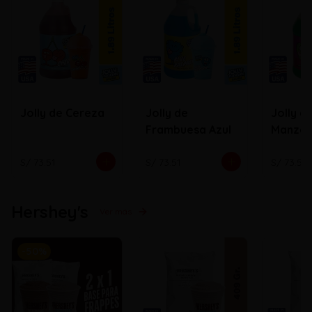
Jolly de Cereza
Jolly de
Jolly d
Frambuesa Azul
Manza
S/ 73.51
S/ 73.51
S/ 73.51
Hershey's
Ver más
-
50
%