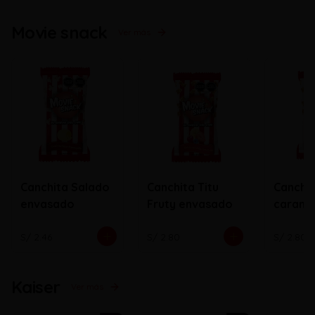
Movie snack
Ver más
Canchita Salado
Canchita Titu
Canchi
envasado
Fruty envasado
carame
envasa
S/ 2.46
S/ 2.80
S/ 2.80
Kaiser
Ver más