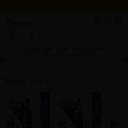
Insumos, Envases y máquinas para tu hogar y negocio!
Login
¿Dónde quieres pedir?
Inicio
Pedir
Local
Para Negocios
Preguntas Frecuentes
Torani
Ver más