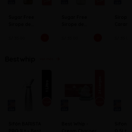
Sugar Free
Sugar Free
Sirope
Sirope de
Sirope de
Carame
Caramelo
Vainilla
S/ 35.00
S/ 35.00
S/ 35.00
Bestwhip
Ver más
Sifón BARISTA
Best Whip -
Sifon 
PRO 1Lt - Best
Cream Chargers
0.5Lt B