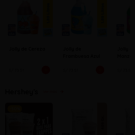
Jolly de Cereza
Jolly de
Jolly d
Frambuesa Azul
Manza
S/ 73.51
S/ 73.51
S/ 73.51
Hershey's
Ver más
-
50
%