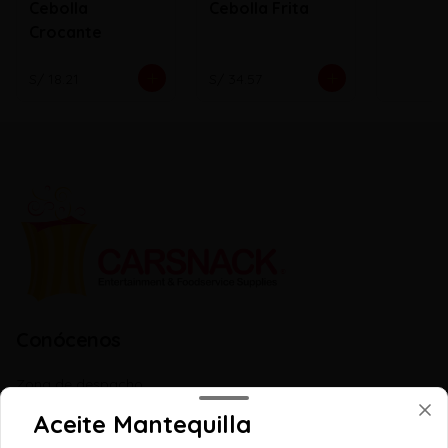
Cebolla
Cebolla Frita
Crocante
S/ 18.21
S/ 34.57
Conócenos
Zona de despacho
Quienes somos
Aceite Mantequilla
Libro de reclamaciones