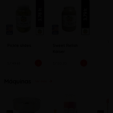
Ve
Pickle slides
Sweet Relish
Kaiser
S/ 49.63
S/ 50.20
Máquinas
Ver más