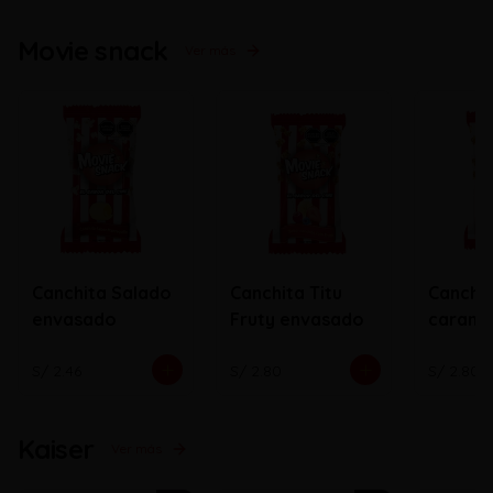
Movie snack
Ver más
Canchita Salado
Canchita Titu
Canchi
envasado
Fruty envasado
carame
envasa
S/ 2.46
S/ 2.80
S/ 2.80
Kaiser
Ver más