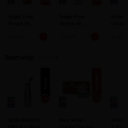
Sugar Free
Sugar Free
Sirope
Sirope de
Sirope de
Carame
Caramelo
Vainilla
S/ 35.00
S/ 35.00
S/ 35.00
Bestwhip
Ver más
Sifón BARISTA
Best Whip -
Sifon 
PRO 1Lt - Best
Cream Chargers
0.5Lt B