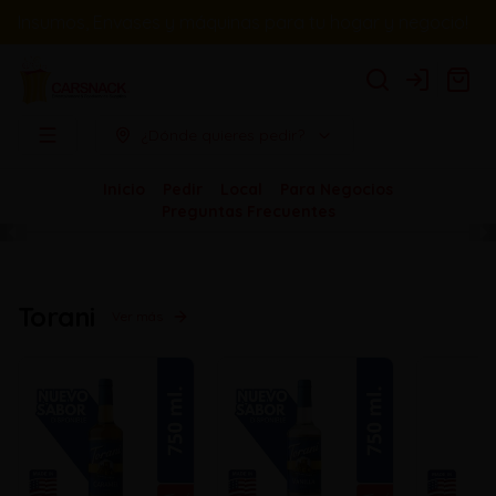
Insumos, Envases y máquinas para tu hogar y negocio!
Login
¿Dónde quieres pedir?
Inicio
Pedir
Local
Para Negocios
Preguntas Frecuentes
Torani
Ver más